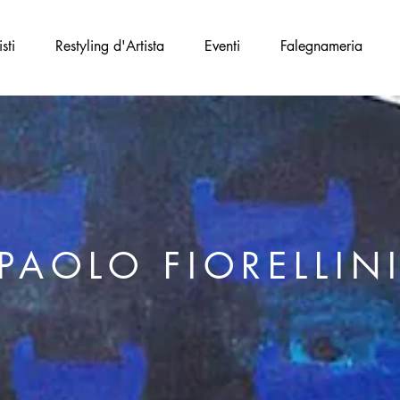
isti
Restyling d'Artista
Eventi
Falegnameria
PAOLO FIORELLIN