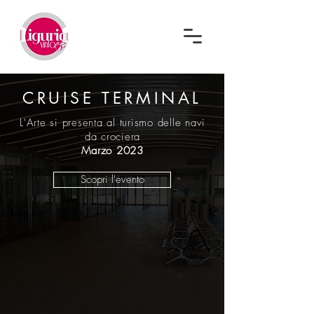
CRUISE TERMINAL
L'Arte si presenta al turismo delle navi
da crociera
Marzo 2023
Scopri l'evento